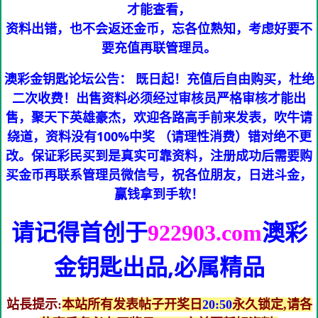
才能查看，
资料出错，也不会返还金币，忘各位熟知，考虑好要不
要充值再联管理员。
澳彩金钥匙论坛公告： 既日起！充值后自由购买，杜绝
二次收费！出售资料必须经过审核员严格审核才能出
售，聚天下英雄豪杰，欢迎各路高手前来发表，吹牛请
绕道，资料没有100%中奖 （请理性消费）错对绝不更
改。保证彩民买到是真实可靠资料，注册成功后需要购
买金币再联系管理员微信号，祝各位朋友，日进斗金，
赢钱拿到手软！
请记得首创于
澳彩
922903.com
金钥匙
出品,必属精品
站長提示:
本站所有发表帖子开奖日
20:50
永久锁定,请各