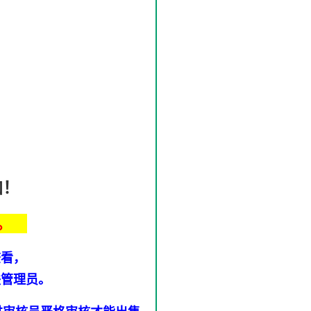
加！
。
查看，
联管理员。