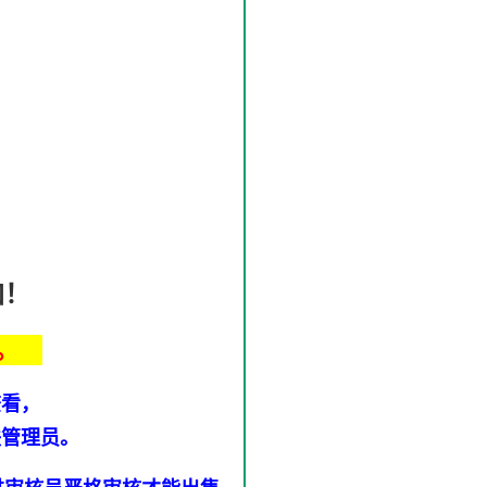
加！
。
查看，
联管理员。